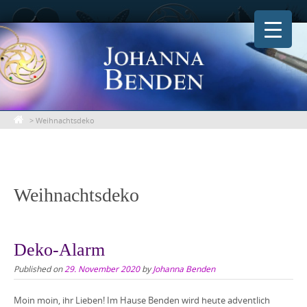
Skip
to
content
>
Weihnachtsdeko
Weihnachtsdeko
Deko-Alarm
Published on
29. November 2020
by
Johanna Benden
Moin moin, ihr Lieben! Im Hause Benden wird heute adventlich