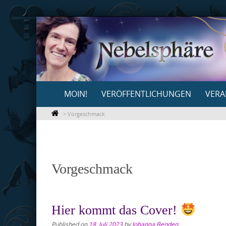
Skip
to
content
Skip
MOIN!
VERÖFFENTLICHUNGEN
VERA
to
content
>
Vorgeschmack
Vorgeschmack
Hier kommt das Cover!
Published on
18. Juli 2023
by
Johanna Benden