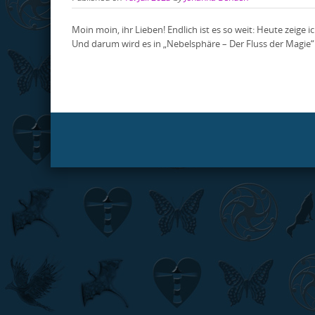
Moin moin, ihr Lieben! Endlich ist es so weit: Heute zeige
Und darum wird es in „Nebelsphäre – Der Fluss der Ma