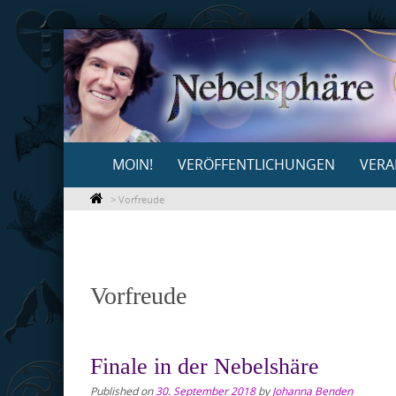
Skip
to
content
Skip
MOIN!
VERÖFFENTLICHUNGEN
VERA
to
content
>
Vorfreude
Vorfreude
Finale in der Nebelshäre
Published on
30. September 2018
by
Johanna Benden