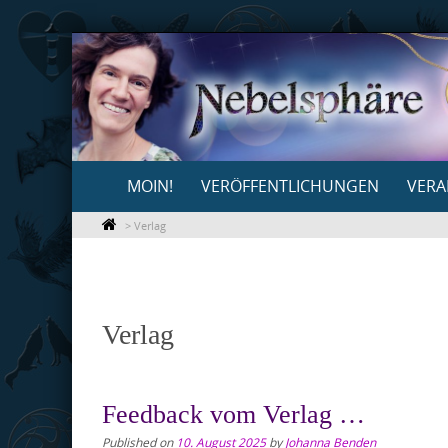
Skip
to
content
Skip
MOIN!
VERÖFFENTLICHUNGEN
VERA
to
content
>
Verlag
Verlag
Feedback vom Verlag …
Published on
10. August 2025
by
Johanna Benden