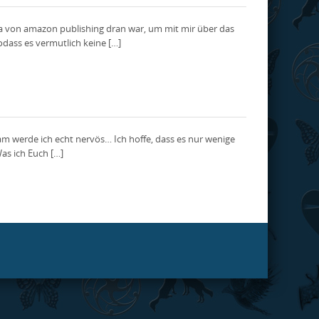
na von amazon publishing dran war, um mit mir über das
dass es vermutlich keine […]
am werde ich echt nervös… Ich hoffe, dass es nur wenige
as ich Euch […]