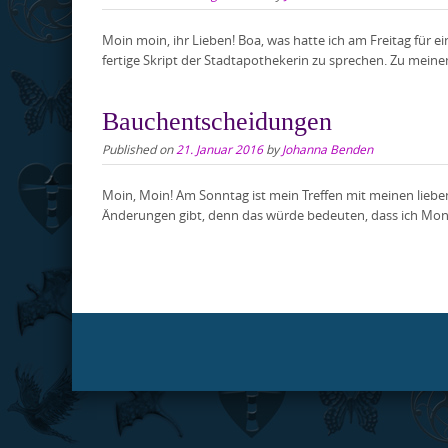
Moin moin, ihr Lieben! Boa, was hatte ich am Freitag für
fertige Skript der Stadtapothekerin zu sprechen. Zu mein
Bauchentscheidungen
Published on
21. Januar 2016
by
Johanna Benden
Moin, Moin! Am Sonntag ist mein Treffen mit meinen lieben
Änderungen gibt, denn das würde bedeuten, dass ich Monta