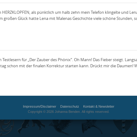
 ein HERZKLOPFEN, als pünktlich um halb zehn mein Telefon klingelte und Le
em großen Glück hatte Lena mit Malenas Geschichte viele schöne Stunden, so
 Testlesern für „Der Zauber des Phönix“. Oh Mann! Das Fieber steigt. Langs
g schon mit der finalen Korrektur starten kann. Drückt mir die Daumen! W
Impressum/Disclaimer
Datenschutz
Kontakt & Newsletter
Copyright © 2026 Johanna Benden. All rights reserved.