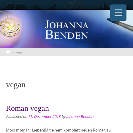
Skip
to
content
>
vegan
vegan
Roman vegan
Published on
11. Dezember 2018
by
Johanna Benden
Moin moin Ihr Lieben!Mit einem komplett neuen Roman zu