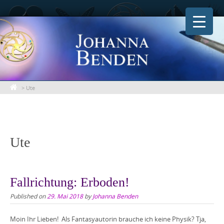
Skip
to
content
>
Ute
Ute
Fallrichtung: Erboden!
Published on
29. Mai 2018
by
Johanna Benden
Moin Ihr Lieben! Als Fantasyautorin brauche ich keine Physik? Tja,