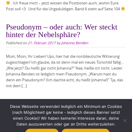
. Ich freue mich – jetzt wissen die Postboten auch, wohin Eure
Post soll <3 . Und für die Ungeduldigen: Band 6 steht auf Seite 104
Pseudonym – oder auch: Wer steckt
hinter der Nebelsphäre?
Published on
21. Februar 2017
by
Johanna Benden
Moin, Moin, Ihr Lieben! Ups, hier hat die norddeutsche Witterung
zugeschlagen! Ich glaube, da ist denn mal ein neues Türschild fällig…
„Wie jetzt? Du heißt gar nicht Johanna?“ Nee, heiße ich nicht. Leider.
Johanna Benden ist lediglich mein Pseudonym. „Warum hast du
denn ein Pseudonym? (Ich dachte echt, du heißt Johanna!)“ Tja, das
mit dem […]
Diese Webseite verwendet lediglich ein Minimum an Cookies
(nach Möglichkeit gar keine - lediglich dieses Banner setzt
einen Cookie)! Wir haben keinerlei Interesse daran, deine
Daten auszuwerten oder gar an Dritte weiterzuleiten.
Copyright © 2026 Johanna Benden. All rights reserved.