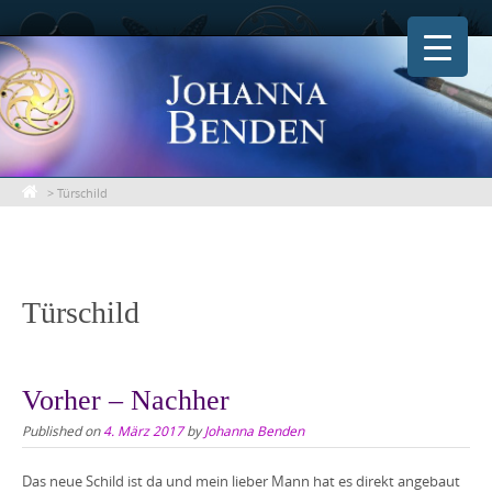
Skip
to
content
>
Türschild
Türschild
Vorher – Nachher
Published on
4. März 2017
by
Johanna Benden
Das neue Schild ist da und mein lieber Mann hat es direkt angebaut