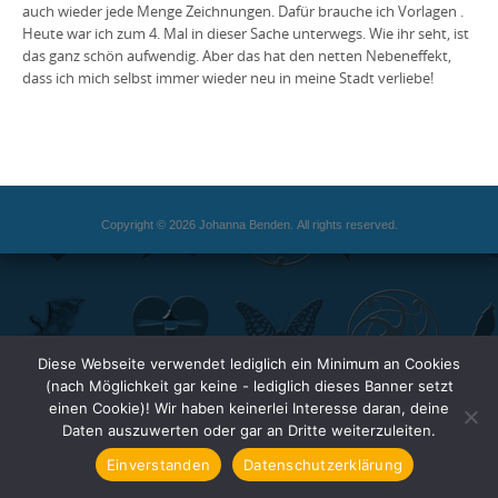
auch wieder jede Menge Zeichnungen. Dafür brauche ich Vorlagen .
Heute war ich zum 4. Mal in dieser Sache unterwegs. Wie ihr seht, ist
das ganz schön aufwendig. Aber das hat den netten Nebeneffekt,
dass ich mich selbst immer wieder neu in meine Stadt verliebe!
Copyright © 2026 Johanna Benden. All rights reserved.
Diese Webseite verwendet lediglich ein Minimum an Cookies
(nach Möglichkeit gar keine - lediglich dieses Banner setzt
einen Cookie)! Wir haben keinerlei Interesse daran, deine
Daten auszuwerten oder gar an Dritte weiterzuleiten.
Einverstanden
Datenschutzerklärung