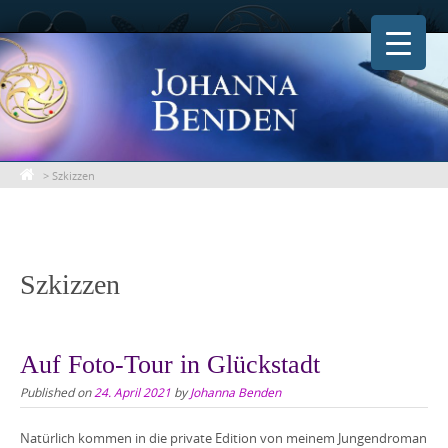
Skip
to
content
>
Szkizzen
Szkizzen
Auf Foto-Tour in Glückstadt
Published on
24. April 2021
by
Johanna Benden
Natürlich kommen in die private Edition von meinem Jungendroman