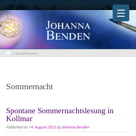
Skip
to
content
>
Sommernacht
Sommernacht
Spontane Sommernachtslesung in
Kollmar
Published on
14. August 2022
by
Johanna Benden