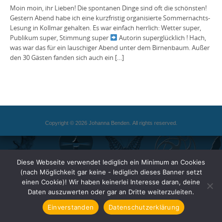
Moin moin, ihr Lieben! Die spontanen Dinge sind oft die schönsten!
Gestern Abend habe ich eine kurzfristig organisierte Sommernachts-
Lesung in Kollmar gehalten. Es war einfach herrlich: Wetter super,
Publikum super, Stimmung super
Autorin superglücklich ! Hach,
was war das für ein lauschiger Abend unter dem Birnenbaum. Außer
den 30 Gästen fanden sich auch ein […]
Copyright © 2026 Johanna Benden. All rights reserved.
Diese Webseite verwendet lediglich ein Minimum an Cookies
(nach Möglichkeit gar keine - lediglich dieses Banner setzt
einen Cookie)! Wir haben keinerlei Interesse daran, deine
Daten auszuwerten oder gar an Dritte weiterzuleiten.
Einverstanden
Datenschutzerklärung