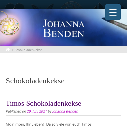
Skip
to
content
>
Schokoladenkekse
Schokoladenkekse
Timos Schokoladenkekse
Published on
20. Juni 2021
by
Johanna Benden
Moin moin, Ihr Lieben! Da so viele von euch Timos