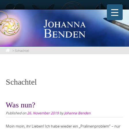
Skip
to
content
>
Schachtel
Schachtel
Was nun?
Published on
26. November 2019
by
Johanna Benden
Moin moin, ihr Lieben! Ich habe wieder ein „Pralinenproblem“ – nur