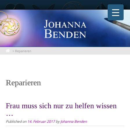
Skip
to
content
>
Reparieren
Reparieren
Frau muss sich nur zu helfen wissen
…
Published on
14. Februar 2017
by
Johanna Benden