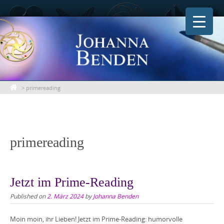
Skip
to
content
>
primereading
primereading
Jetzt im Prime-Reading
Published on
2. März 2024
by
Johanna Benden
Moin moin, ihr Lieben! Jetzt im Prime-Reading: humorvolle