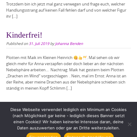
Trotzdem bin ich jetzt mal ganz verwegen und frage euch, welcher
Handlungsstrang auf keinen Fall fehlen darf und von welcher Figur
ihr […]
Kinderfrei!
Published on
31. Juli 2019
by
Johanna Benden
Plotten mit Maik im Kleinen Heinrich
. Mal sehen ob wir
gleich mehr für Anna verzapfen oder doch lieber an der nächsten
Nebelsphäre arbeiten… Nachtrag: Maik hat gestern beim Plotten
„Drachen im Wind“ vorgeschlagen . Nein, mal im Ernst: Anna ist an
der Reihe, aber meine Drachen aus der Nebelsphäre schieben sich
ständig in meinen Kopf! Schlimm […]
Diese Webseite verwendet lediglich ein Minimum an Cookies
(nach Möglichkeit gar keine - lediglich dieses Banner setzt
einen Cookie)! Wir haben keinerlei Interesse daran, deine
Daten auszuwerten oder gar an Dritte weiterzuleiten.
Copyright © 2026 Johanna Benden. All rights reserved.