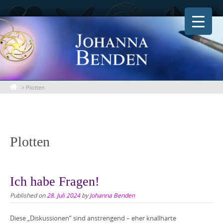
Skip
to
content
>
Plotten
Plotten
Ich habe Fragen!
Published on
28. Juli 2024
by
Johanna Benden
Diese „Diskussionen“ sind anstrengend – eher knallharte