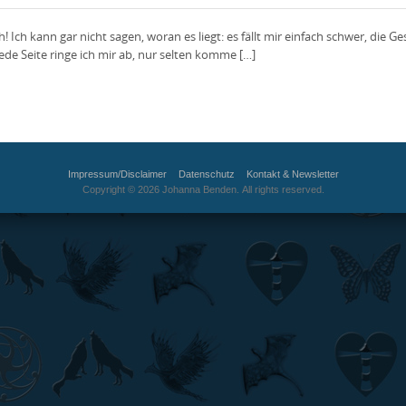
ich! Ich kann gar nicht sagen, woran es liegt: es fällt mir einfach schwer, die
Jede Seite ringe ich mir ab, nur selten komme […]
Impressum/Disclaimer
Datenschutz
Kontakt & Newsletter
Copyright © 2026 Johanna Benden. All rights reserved.