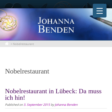
Skip
to
content
>
Nobelrestaurant
Nobelrestaurant
Nobelrestaurant in Lübeck: Da muss
ich hin!
Published on
3. September 2015
by
Johanna Benden