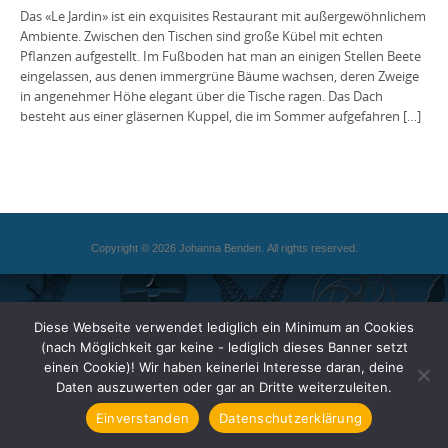
Das «Le Jardin» ist ein exquisites Restaurant mit außergewöhnlichem
Ambiente. Zwischen den Tischen sind große Kübel mit echten
Pflanzen aufgestellt. Im Fußboden hat man an einigen Stellen Beete
eingelassen, aus denen immergrüne Bäume wachsen, deren Zweige
in angenehmer Höhe elegant über die Tische ragen. Das Dach
besteht aus einer gläsernen Kuppel, die im Sommer aufgefahren […]
Copyright © 2026 Johanna Benden. All rights reserved.
Diese Webseite verwendet lediglich ein Minimum an Cookies
(nach Möglichkeit gar keine - lediglich dieses Banner setzt
einen Cookie)! Wir haben keinerlei Interesse daran, deine
Daten auszuwerten oder gar an Dritte weiterzuleiten.
Einverstanden
Datenschutzerklärung