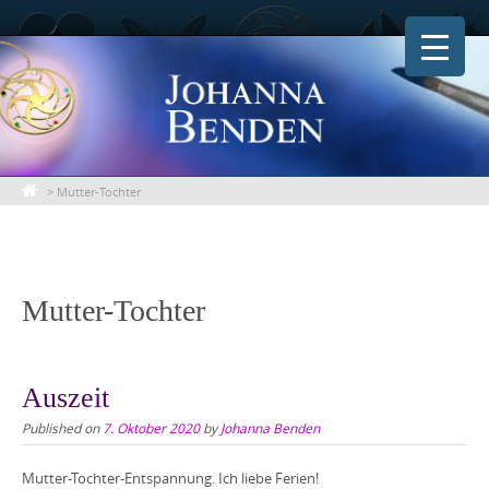
Skip
to
content
>
Mutter-Tochter
Mutter-Tochter
Auszeit
Published on
7. Oktober 2020
by
Johanna Benden
Mutter-Tochter-Entspannung. Ich liebe Ferien!