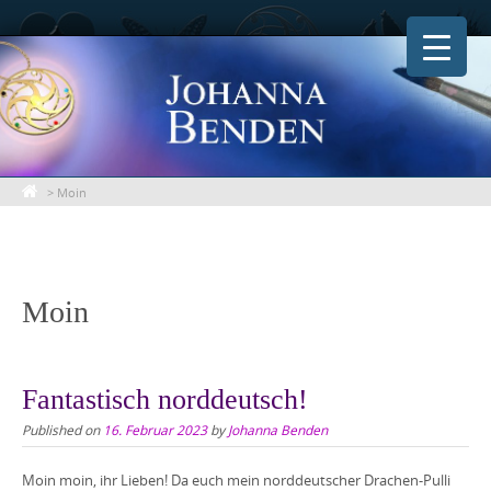
Skip
to
content
>
Moin
Moin
Fantastisch norddeutsch!
Published on
16. Februar 2023
by
Johanna Benden
Moin moin, ihr Lieben! Da euch mein norddeutscher Drachen-Pulli