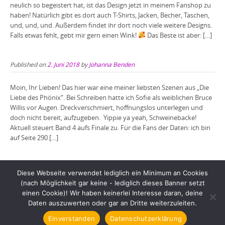
neulich so begeistert hat, ist das Design jetzt in meinem Fanshop zu
haben! Natürlich gibt es dort auch T-Shirts, Jacken, Becher, Taschen,
und, und, und. Außerdem findet ihr dort noch viele weitere Designs.
Falls etwas fehlt, gebt mir gern einen Wink!
Das Beste ist aber: […]
Published on
2. Juni 2018
by
Johanna Benden
Moin, Ihr Lieben! Das hier war eine meiner liebsten Szenen aus „Die
Liebe des Phönix“. Bei Schreiben hatte ich Sofie als weiblichen Bruce
Willis vor Augen. Dreckverschmiert, hoffnungslos unterlegen und
doch nicht bereit, aufzugeben. Yippie ya yeah, Schweinebacke!
Aktuell steuert Band 4 aufs Finale zu. Für die Fans der Daten: ich bin
auf Seite 290 […]
Diese Webseite verwendet lediglich ein Minimum an Cookies
(nach Möglichkeit gar keine - lediglich dieses Banner setzt
einen Cookie)! Wir haben keinerlei Interesse daran, deine
Daten auszuwerten oder gar an Dritte weiterzuleiten.
Copyright © 2026 Johanna Benden. All rights reserved.
Einverstanden
Datenschutzerklärung