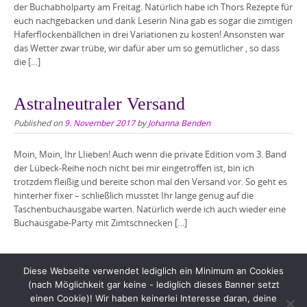
der Buchabholparty am Freitag. Natürlich habe ich Thors Rezepte für
euch nachgebacken und dank Leserin Nina gab es sogar die zimtigen
Haferflockenbällchen in drei Variationen zu kosten! Ansonsten war
das Wetter zwar trübe, wir dafür aber um so gemütlicher , so dass
die […]
Astralneutraler Versand
Published on
9. November 2017
by
Johanna Benden
Moin, Moin, Ihr LIieben! Auch wenn die private Edition vom 3. Band
der Lübeck-Reihe noch nicht bei mir eingetroffen ist, bin ich
trotzdem fleißig und bereite schon mal den Versand vor. So geht es
hinterher fixer – schließlich musstet Ihr lange genug auf die
Taschenbuchausgabe warten. Natürlich werde ich auch wieder eine
Buchausgabe-Party mit Zimtschnecken […]
Diese Webseite verwendet lediglich ein Minimum an Cookies
(nach Möglichkeit gar keine - lediglich dieses Banner setzt
einen Cookie)! Wir haben keinerlei Interesse daran, deine