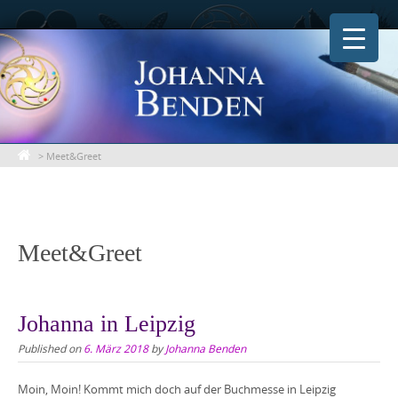
Skip
to
content
>
Meet&Greet
Meet&Greet
Johanna in Leipzig
Published on
6. März 2018
by
Johanna Benden
Moin, Moin! Kommt mich doch auf der Buchmesse in Leipzig