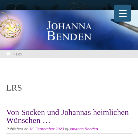
Skip
to
content
>
LRS
LRS
Von Socken und Johannas heimlichen
Wünschen …
Published on
16. September 2023
by
Johanna Benden