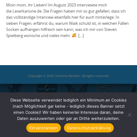
Moin moin, ihr Lieben! Im August 2023 interviewte mich
die Leserkanone.de. Die Fragen haben mir so gut gefallen, dass ich
das vollständige Interview ebenfalls hier für euch hinterlege. In
sieben Fragen, erfährst du, warum Maik schuld ist, in welchen Fällen
Socken aufhängen hilfreich sein kann, was ich mir von Steven
Spielberg wünsche und vieles mehr.
[…]
Copyright © 2026 Johanna Benden. All rights reserved.
Diese Webseite verwendet lediglich ein Minimum an Cookies
(nach Möglichkeit gar keine - lediglich dieses Banner setzt
einen Cookie)! Wir haben keinerlei Interesse daran, deine
Daten auszuwerten oder gar an Dritte weiterzuleiten.
Einverstanden
Datenschutzerklärung