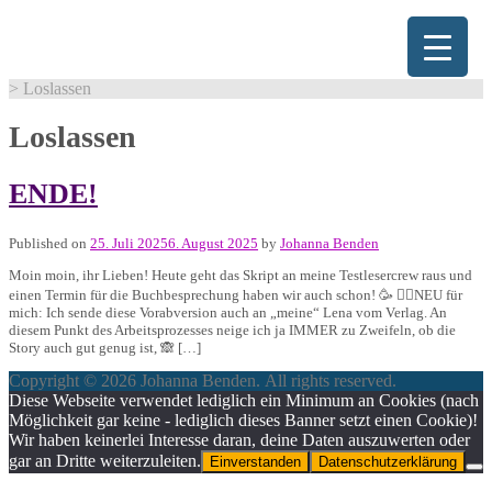
Skip
to
content
>
Loslassen
Loslassen
ENDE!
Published on
25. Juli 2025
6. August 2025
by
Johanna Benden
Moin moin, ihr Lieben! Heute geht das Skript an meine Testlesercrew raus und
einen Termin für die Buchbesprechung haben wir auch schon! 🥳 ☝🏻NEU für
mich: Ich sende diese Vorabversion auch an „meine“ Lena vom Verlag. An
diesem Punkt des Arbeitsprozesses neige ich ja IMMER zu Zweifeln, ob die
Story auch gut genug ist, 🙈 […]
Copyright © 2026 Johanna Benden. All rights reserved.
Diese Webseite verwendet lediglich ein Minimum an Cookies (nach
Möglichkeit gar keine - lediglich dieses Banner setzt einen Cookie)!
Wir haben keinerlei Interesse daran, deine Daten auszuwerten oder
gar an Dritte weiterzuleiten.
Einverstanden
Datenschutzerklärung