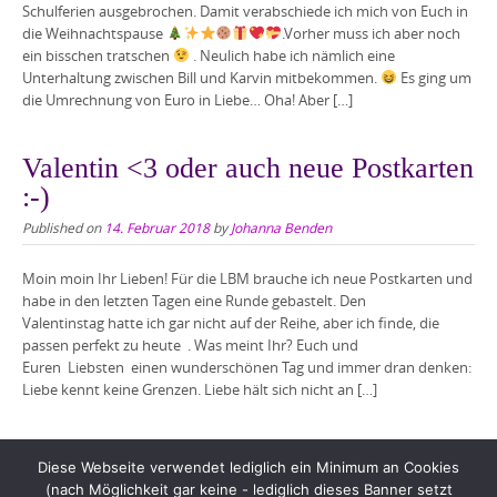
Schulferien ausgebrochen. Damit verabschiede ich mich von Euch in
die Weihnachtspause
.Vorher muss ich aber noch
ein bisschen tratschen
. Neulich habe ich nämlich eine
Unterhaltung zwischen Bill und Karvin mitbekommen.
Es ging um
die Umrechnung von Euro in Liebe… Oha! Aber […]
Valentin <3 oder auch neue Postkarten
:-)
Published on
14. Februar 2018
by
Johanna Benden
Moin moin Ihr Lieben! Für die LBM brauche ich neue Postkarten und
habe in den letzten Tagen eine Runde gebastelt. Den
Valentinstag hatte ich gar nicht auf der Reihe, aber ich finde, die
passen perfekt zu heute . Was meint Ihr? Euch und
Euren Liebsten einen wunderschönen Tag und immer dran denken:
Liebe kennt keine Grenzen. Liebe hält sich nicht an […]
Diese Webseite verwendet lediglich ein Minimum an Cookies
(nach Möglichkeit gar keine - lediglich dieses Banner setzt