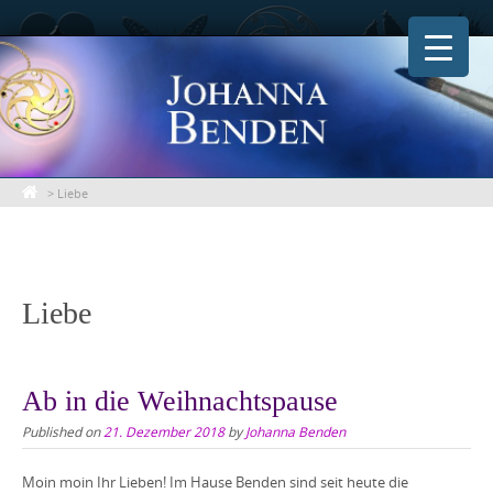
Skip
to
content
>
Liebe
Liebe
Ab in die Weihnachtspause
Published on
21. Dezember 2018
by
Johanna Benden
Moin moin Ihr Lieben! Im Hause Benden sind seit heute die