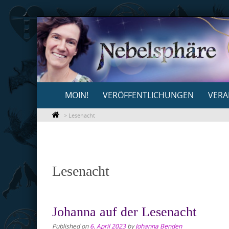
Skip
to
content
Skip
MOIN!
VERÖFFENTLICHUNGEN
VERA
to
content
>
Lesenacht
Lesenacht
Johanna auf der Lesenacht
Published on
6. April 2023
by
Johanna Benden