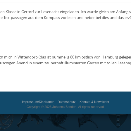
ten Klasse in Gettorf zur Lesenacht eingeladen. Ich wurde gleich am Anfang
rere Textpassagen aus dem Kompass vorlesen und nebenbei dies und das erzäh
ich mich in Wittendörp (das ist bummelig 80 km östlich von Hamburg geleg
lauschigen Abend in einem zauberhaft illuminierten Garten mit tollen Leseh
Impressum/Disclaimer
Datenschutz
Kontakt & Newsletter
Copyright © 2026 Johanna Benden. All rights reserved.