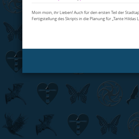
Moin moin, ihr Lieben! Auch für den ersten Teil der Stadta
Fertigstellung des Skripts in die Planung für „Tante Hild