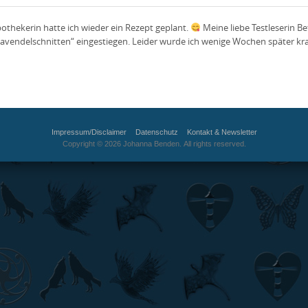
pothekerin hatte ich wieder ein Rezept geplant.
Meine liebe Testleserin B
as Lavendelschnitten“ eingestiegen. Leider wurde ich wenige Wochen später k
Impressum/Disclaimer
Datenschutz
Kontakt & Newsletter
Copyright © 2026 Johanna Benden. All rights reserved.