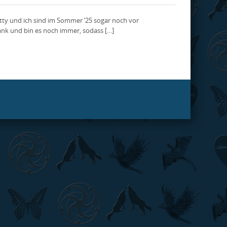
etty und ich sind im Sommer ’25 sogar noch vor
rank und bin es noch immer, sodass […]