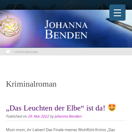
Skip
to
content
>
Kriminalroman
Kriminalroman
„Das Leuchten der Elbe“ ist da!
Published on
29. Mai 2022
by
Johanna Benden
Moin moin, ihr Lieben! Das Finale meines Wohlfühl-Krimis „Das