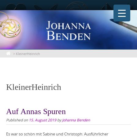
Skip
to
content
>
KleinerHeinrich
KleinerHeinrich
Auf Annas Spuren
Published on
15. August 2019
by
Johanna Benden
Es war so schön mit Sabine und Christoph: Ausführlicher