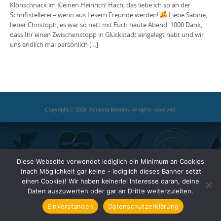
Klönschnack im Kleinen Heinrich! Hach, das liebe ich so an der
Schriftstellerei – wenn aus Lesern Freunde werden!
Liebe Sabine,
lieber Christoph, es war so nett mit Euch heute Abend. 1000 Dank,
dass Ihr einen Zwischenstopp in Glückstadt eingelegt habt und wir
uns endlich mal persönlich […]
Copyright © 2026 Johanna Benden. All rights reserved.
Diese Webseite verwendet lediglich ein Minimum an Cookies
(nach Möglichkeit gar keine - lediglich dieses Banner setzt
einen Cookie)! Wir haben keinerlei Interesse daran, deine
Daten auszuwerten oder gar an Dritte weiterzuleiten.
Einverstanden
Datenschutzerklärung