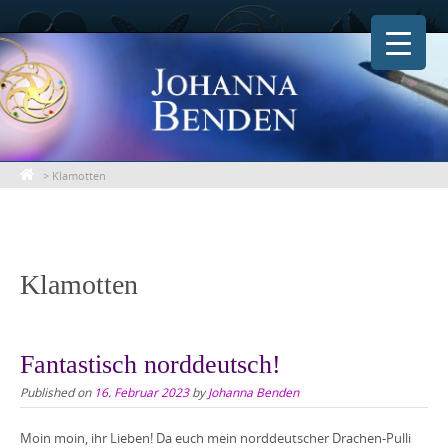
Skip
to
content
>
Klamotten
Klamotten
Fantastisch norddeutsch!
Published on
16. Februar 2023
by
Johanna Benden
Moin moin, ihr Lieben! Da euch mein norddeutscher Drachen-Pulli