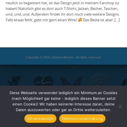
neulich so begeistert hat, ist das Design jetzt in meinem Fanshop zu
haben! Natürlich gibt es dort auch T-Shirts, Jacken, Becher, Taschen,
und, und, und. Außerdem findet ihr dort noch viele weitere Designs.
Falls etwas fehlt, gebt mir gern einen Wink!
Das Beste ist aber: […]
Copyright © 2026 Johanna Benden. All rights reserved.
Diese Webseite verwendet lediglich ein Minimum an Cookies
(nach Möglichkeit gar keine - lediglich dieses Banner setzt
einen Cookie)! Wir haben keinerlei Interesse daran, deine
Daten auszuwerten oder gar an Dritte weiterzuleiten.
Einverstanden
Datenschutzerklärung