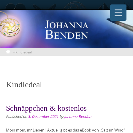
Skip
to
content
>
Kindledeal
Kindledeal
Schnäppchen & kostenlos
Published on
3. Dezember 2021
by
Johanna Benden
Moin moin, ihr Lieben! Aktuell gibt es das eBook von „Salz im Wind“