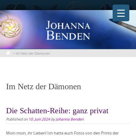
Skip
to
content
>
Im Netz der Dämonen
Im Netz der Dämonen
Die Schatten-Reihe: ganz privat
Published on
10. Juni 2024
by
Johanna Benden
Moin moin, ihr Lieben! Ich hatte euch Fotos von den Prints der