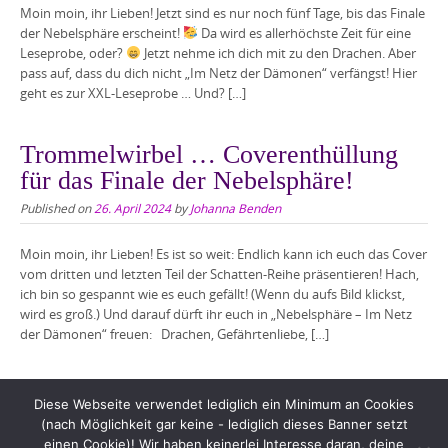
Moin moin, ihr Lieben! Jetzt sind es nur noch fünf Tage, bis das Finale
der Nebelsphäre erscheint!
Da wird es allerhöchste Zeit für eine
Leseprobe, oder?
Jetzt nehme ich dich mit zu den Drachen. Aber
pass auf, dass du dich nicht „Im Netz der Dämonen“ verfängst! Hier
geht es zur XXL-Leseprobe … Und? […]
Trommelwirbel … Coverenthüllung
für das Finale der Nebelsphäre!
Published on
26. April 2024
by
Johanna Benden
Moin moin, ihr Lieben! Es ist so weit: Endlich kann ich euch das Cover
vom dritten und letzten Teil der Schatten-Reihe präsentieren! Hach,
ich bin so gespannt wie es euch gefällt! (Wenn du aufs Bild klickst,
wird es groß.) Und darauf dürft ihr euch in „Nebelsphäre – Im Netz
der Dämonen“ freuen: Drachen, Gefährtenliebe, […]
Diese Webseite verwendet lediglich ein Minimum an Cookies
(nach Möglichkeit gar keine - lediglich dieses Banner setzt
einen Cookie)! Wir haben keinerlei Interesse daran, deine