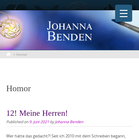
Skip
to
content
>
Homor
Homor
12! Meine Herren!
Published on
9. Juni 2021
by
Johanna Benden
Wer hätte das gedacht?! Seit ich 2010 mit dem Schreiben begann,