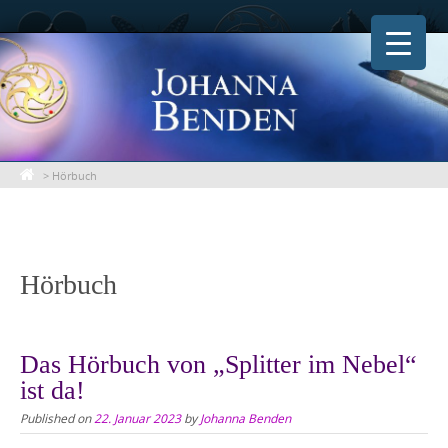
Skip
to
content
>
Hörbuch
Hörbuch
Das Hörbuch von „Splitter im Nebel“
ist da!
Published on
22. Januar 2023
by
Johanna Benden