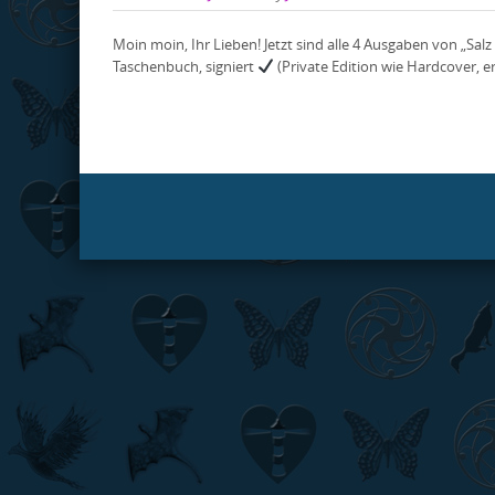
Moin moin, Ihr Lieben! Jetzt sind alle 4 Ausgaben von „Sa
Taschenbuch, signiert
(Private Edition wie Hardcover, e