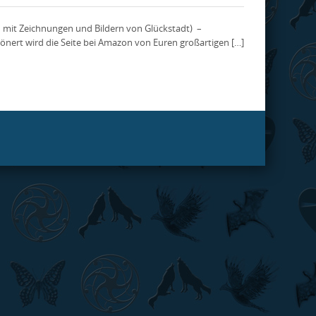
n mit Zeichnungen und Bildern von Glückstadt) –
hönert wird die Seite bei Amazon von Euren großartigen […]