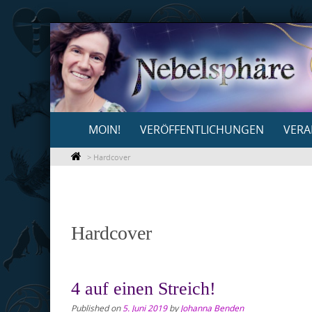
Skip
to
content
Skip
MOIN!
VERÖFFENTLICHUNGEN
VERA
to
content
>
Hardcover
Hardcover
4 auf einen Streich!
Published on
5. Juni 2019
by
Johanna Benden