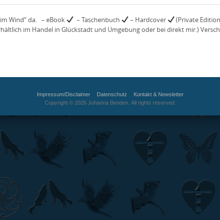
lz im Wind“ da. – eBook
– Taschenbuch
– Hardcover
(Private Editio
rhältlich im Handel in Glückstadt und Umgebung oder bei direkt mir.) Versc
Impressum/Disclaimer
Datenschutz
Kontakt & Newsletter
Copyright © 2026 Johanna Benden. All rights reserved.