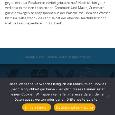
gegen ein paar Postkarten vorbei gebracht hat! Hach ich bin ganz
verliebst in meinen Lesezeichen-Grimmarr! Und Maike, Grimmarr
guckt deswegen so angespannt aus der Wäsche, weil ihm das Wasser
bis zum Halse steht – da kann selbst der oberste Heerführer schon
mal die Fassung verlieren. 1000 Dank […]
Copyright © 2026 Johanna Benden. All rights reserved.
Diese Webseite verwendet lediglich ein Minimum an Cookies
(nach Möglichkeit gar keine - lediglich dieses Banner setzt
einen Cookie)! Wir haben keinerlei Interesse daran, deine
Daten auszuwerten oder gar an Dritte weiterzuleiten.
Einverstanden
Datenschutzerklärung