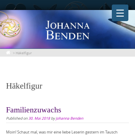
Skip
to
content
>
Häkelfigur
Häkelfigur
Familienzuwachs
Published on
30. Mai 2018
by
Johanna Benden
Moin! Schaut mal, was mir eine liebe Leserin gestern im Tausch