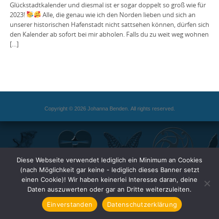
Glückstadtkalender und diesmal ist er sogar doppelt so groß wie für
2023!
Alle, die genau wie ich den Norden lieben und sich an
unserer historischen Hafenstadt nicht sattsehen können, dürfen sich
den Kalender ab sofort bei mir abholen. Falls du zu weit weg wohnen
[…]
Copyright © 2026 Johanna Benden. All rights reserved.
Diese Webseite verwendet lediglich ein Minimum an Cookies
(nach Möglichkeit gar keine - lediglich dieses Banner setzt
einen Cookie)! Wir haben keinerlei Interesse daran, deine
Daten auszuwerten oder gar an Dritte weiterzuleiten.
Einverstanden
Datenschutzerklärung