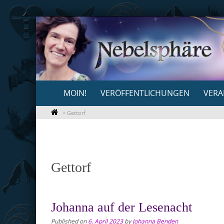
Skip
to
content
Skip
MOIN!
VERÖFFENTLICHUNGEN
VERA
to
content
>
Gettorf
Gettorf
Johanna auf der Lesenacht
Published on
6. April 2023
by
Johanna Benden