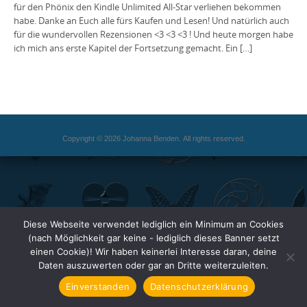
für den Phönix den Kindle Unlimited All-Star verliehen bekommen
habe. Danke an Euch alle fürs Kaufen und Lesen! Und natürlich auch
für die wundervollen Rezensionen <3 <3 <3 ! Und heute morgen habe
ich mich ans erste Kapitel der Fortsetzung gemacht. Ein […]
Copyright © 2026 Johanna Benden. All rights reserved.
Diese Webseite verwendet lediglich ein Minimum an Cookies
(nach Möglichkeit gar keine - lediglich dieses Banner setzt
einen Cookie)! Wir haben keinerlei Interesse daran, deine
Daten auszuwerten oder gar an Dritte weiterzuleiten.
Einverstanden
Datenschutzerklärung