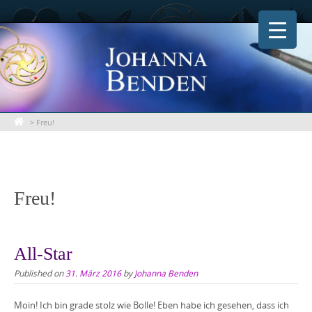
Skip
to
content
>
Freu!
Freu!
All-Star
Published on
31. März 2016
by
Johanna Benden
Moin! Ich bin grade stolz wie Bolle! Eben habe ich gesehen, dass ich