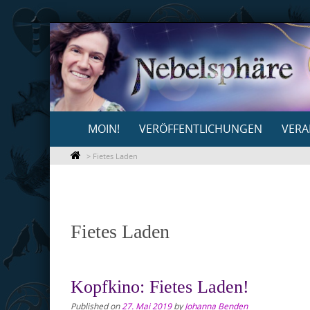
Skip
to
content
Skip
MOIN!
VERÖFFENTLICHUNGEN
VERA
to
content
>
Fietes Laden
Fietes Laden
Kopfkino: Fietes Laden!
Published on
27. Mai 2019
by
Johanna Benden