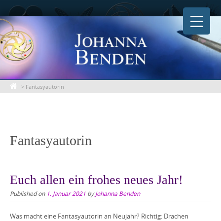
Skip
to
content
>
Fantasyautorin
Fantasyautorin
Euch allen ein frohes neues Jahr!
Published on
1. Januar 2021
by
Johanna Benden
Was macht eine Fantasyautorin an Neujahr? Richtig: Drachen