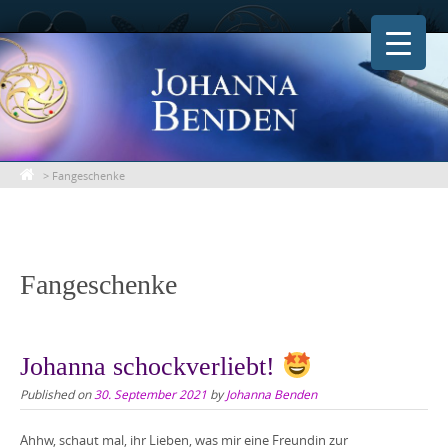
Skip
to
content
>
Fangeschenke
Fangeschenke
Johanna schockverliebt!
Published on
30. September 2021
by
Johanna Benden
Ahhw, schaut mal, ihr Lieben, was mir eine Freundin zur