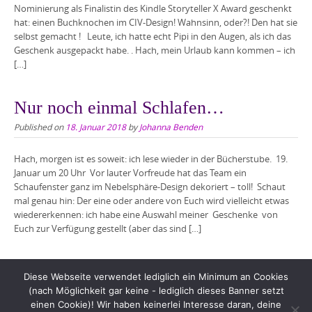
Nominierung als Finalistin des Kindle Storyteller X Award geschenkt
hat: einen Buchknochen im CIV-Design! Wahnsinn, oder?! Den hat sie
selbst gemacht ! Leute, ich hatte echt Pipi in den Augen, als ich das
Geschenk ausgepackt habe. . Hach, mein Urlaub kann kommen – ich
[…]
Nur noch einmal Schlafen…
Published on
18. Januar 2018
by
Johanna Benden
Hach, morgen ist es soweit: ich lese wieder in der Bücherstube. 19.
Januar um 20 Uhr Vor lauter Vorfreude hat das Team ein
Schaufenster ganz im Nebelsphäre-Design dekoriert – toll! Schaut
mal genau hin: Der eine oder andere von Euch wird vielleicht etwas
wiedererkennen: ich habe eine Auswahl meiner Geschenke von
Euch zur Verfügung gestellt (aber das sind […]
Diese Webseite verwendet lediglich ein Minimum an Cookies
(nach Möglichkeit gar keine - lediglich dieses Banner setzt
einen Cookie)! Wir haben keinerlei Interesse daran, deine