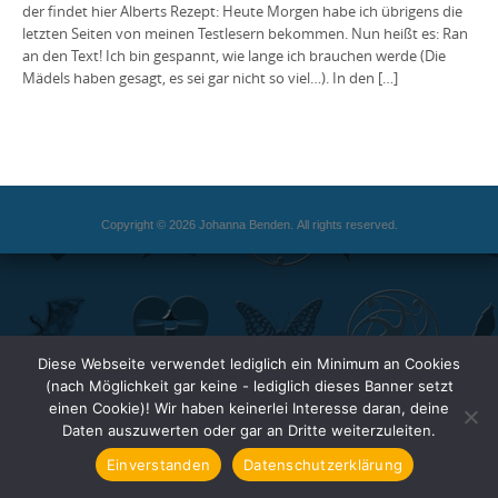
der findet hier Alberts Rezept: Heute Morgen habe ich übrigens die
letzten Seiten von meinen Testlesern bekommen. Nun heißt es: Ran
an den Text! Ich bin gespannt, wie lange ich brauchen werde (Die
Mädels haben gesagt, es sei gar nicht so viel…). In den […]
Copyright © 2026 Johanna Benden. All rights reserved.
Diese Webseite verwendet lediglich ein Minimum an Cookies
(nach Möglichkeit gar keine - lediglich dieses Banner setzt
einen Cookie)! Wir haben keinerlei Interesse daran, deine
Daten auszuwerten oder gar an Dritte weiterzuleiten.
Einverstanden
Datenschutzerklärung