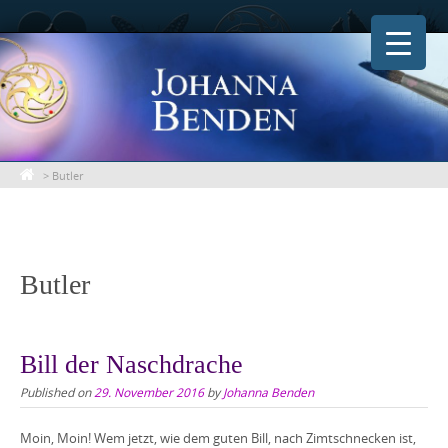
Skip
to
content
>
Butler
Butler
Bill der Naschdrache
Published on
29. November 2016
by
Johanna Benden
Moin, Moin! Wem jetzt, wie dem guten Bill, nach Zimtschnecken ist,