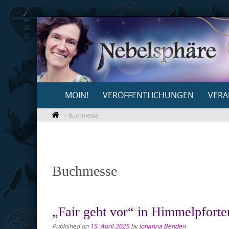
Skip
to
content
Skip
MOIN!
VERÖFFENTLICHUNGEN
VERA
to
content
>
Buchmesse
Buchmesse
„Fair geht vor“ in Himmelpforte
Published on
15. April 2025
by
Johanna Benden