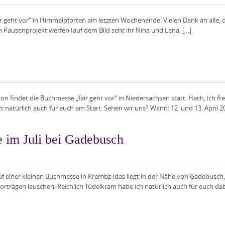
air geht vor“ in Himmelpforten am letzten Wochenende. Vielen Dank an alle,
in Pausenprojekt werfen (auf dem Bild seht ihr Nina und Lena, […]
indet die Buchmesse „fair geht vor“ in Niedersachsen statt. Hach, ich freu
 natürlich auch für euch am Start. Sehen wir uns? Wann: 12. und 13. April 20
e im Juli bei Gadebusch
f einer kleinen Buchmesse in Krembz (das liegt in der Nähe von Gadebusch, 
rträgen lauschen. Reichlich Tüdelkram habe ich natürlich auch für euch da