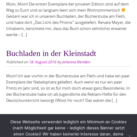
Moin, Moin! Die ersten Exemplare der privaten Edition sind auf dem
Weg zu Euch und so langsam leert sich mein Wohnzimmertisch
.
Gestern war ich in unserem Buchladen, der Bücherstube am Fleth,
und habe dort „Das Licht des Phönix“ ausgeliefert. Renate Meyer, die
Inhaberin, berichtete mir, dass das Buch schon sehnlichst erwartet
werde – […]
Buchladen in der Kleinstadt
Published on
18. August 2016
by
Johanna Benden
Moin! Ich war vorhin in der Bücherstube am Fleth und habe ein paar
Exemplare der Nebelsphäre geliefert. Auch wenn es nur ein paar
Prints im Jahr sind, so ist es für mich doch etwas ganz Besonderes: In
der Bücherstube habe ich als Jugendliche die Reklam-Hefte für den
Deutschunterricht besorgt (Wisst Ihr noch? Das waren die […]
Diese Webseite verwendet lediglich ein Minimum an Cookies
(nach Möglichkeit gar keine - lediglich dieses Banner setzt
einen Cookie)! Wir haben keinerlei Interesse daran, deine