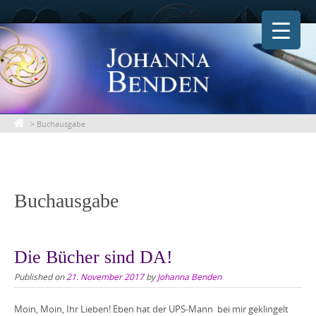
Skip
to
content
>
Buchausgabe
Buchausgabe
Die Bücher sind DA!
Published on
21. November 2017
by
Johanna Benden
Moin, Moin, Ihr Lieben! Eben hat der UPS-Mann bei mir geklingelt