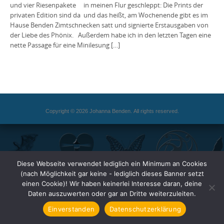
und vier Riesenpakete in meinen Flur geschleppt: Die Prints der
privaten Edition sind da und das heißt, am Wochenende gibt es im
Hause Benden Zimtschnecken satt und signierte Erstausgaben von
der Liebe des Phönix. Außerdem habe ich in den letzten Tagen eine
nette Passage für eine Minilesung […]
Copyright © 2026 Johanna Benden. All rights reserved.
Diese Webseite verwendet lediglich ein Minimum an Cookies
(nach Möglichkeit gar keine - lediglich dieses Banner setzt
einen Cookie)! Wir haben keinerlei Interesse daran, deine
Daten auszuwerten oder gar an Dritte weiterzuleiten.
Einverstanden
Datenschutzerklärung