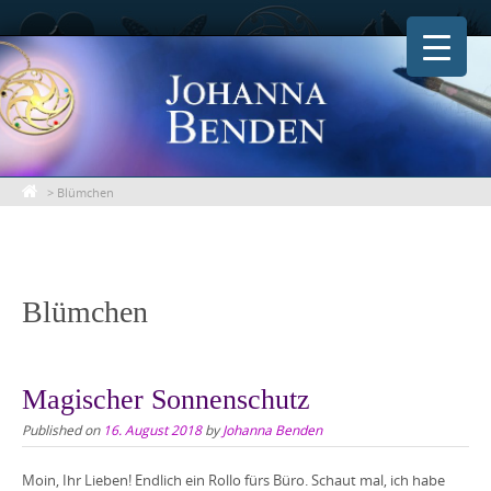
Skip
to
content
>
Blümchen
Blümchen
Magischer Sonnenschutz
Published on
16. August 2018
by
Johanna Benden
Moin, Ihr Lieben! Endlich ein Rollo fürs Büro. Schaut mal, ich habe