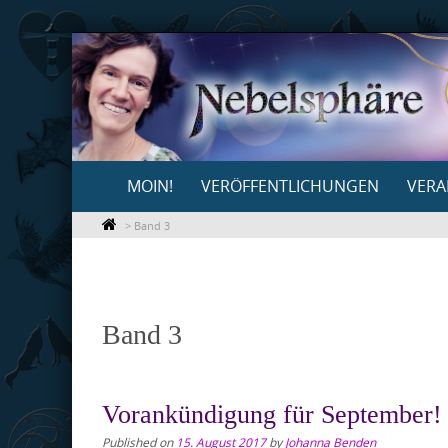
Skip
to
content
Skip
MOIN!
VERÖFFENTLICHUNGEN
VERA
to
content
>
Band 3
Band 3
Vorankündigung für September!
Published on
15. August 2017
by
Johanna Benden