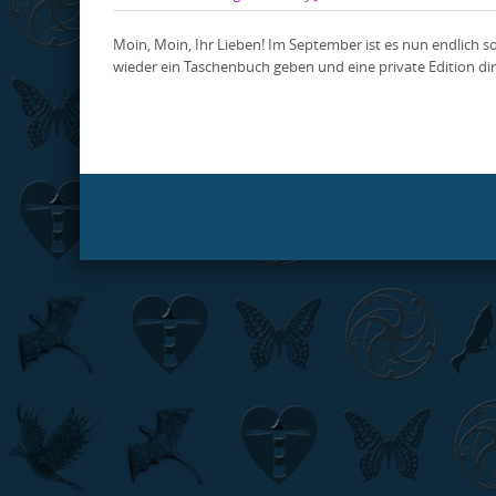
Moin, Moin, Ihr Lieben! Im September ist es nun endlich s
wieder ein Taschenbuch geben und eine private Edition direk