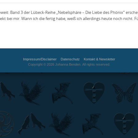
oweit: Band 3 der Lübeck-Reihe „Nebelsphäre – Die Liebe des Phönix“ ersche
t bei mir. Wann ich die fertig habe, weiß ich allerdings heute noch nicht. Für
Impressum/Disclaimer
Datenschutz
Kontakt & Newsletter
Copyright © 2026 Johanna Benden. All rights reserved.