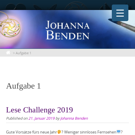
Skip
to
content
>
Aufgabe 1
Aufgabe 1
Lese Challenge 2019
Published on
21. Januar 2019
by
Johanna Benden
Gute Vorsätze fürs neue Jahr
? Weniger sinnloses Fernsehen
?