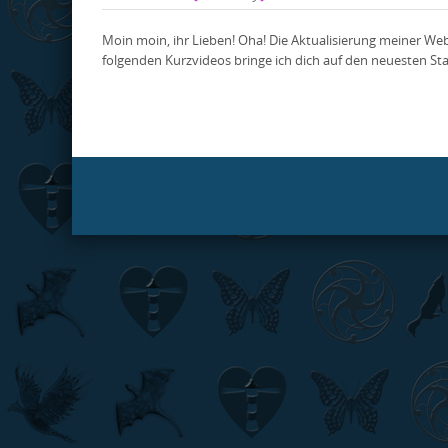
Moin moin, ihr Lieben! Oha! Die Aktualisierung meiner We
folgenden Kurzvideos bringe ich dich auf den neuesten St