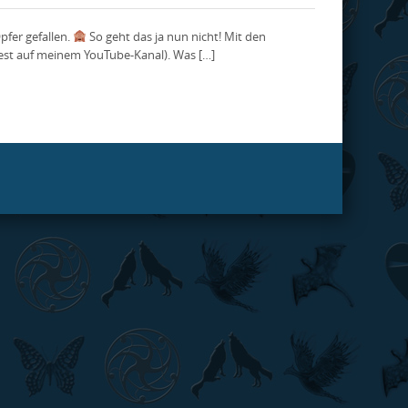
pfer gefallen.
So geht das ja nun nicht! Mit den
dest auf meinem YouTube-Kanal). Was […]