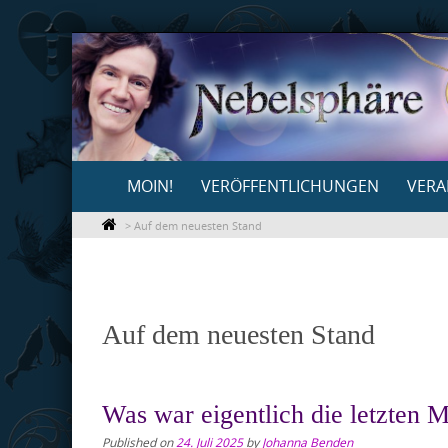
Skip
to
content
Skip
MOIN!
VERÖFFENTLICHUNGEN
VERA
to
content
>
Auf dem neuesten Stand
Auf dem neuesten Stand
Was war eigentlich die letzten M
Published on
24. Juli 2025
by
Johanna Benden