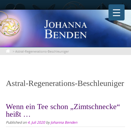
Skip
to
content
>
Astral-Regenerations-Beschleuniger
Astral-Regenerations-Beschleuniger
Wenn ein Tee schon „Zimtschnecke“
heißt …
Published on
4. Juli 2020
by
Johanna Benden