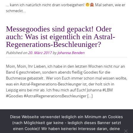
… kann ich natürlich nicht dran vorbeigehen!
Mal sehen, wie er
schmeckt…
Messegoodies sind gepackt! Oder
auch: Was ist eigentlich ein Astral-
Regenerations-Beschleuniger?
Published on
20. März 2017
by
Johanna Benden
Moin, Moin, Ihr Lieben, ich habe in den letzten Wochen nicht nur an
Band 6 geschrieben, sondern abends fleißig Goodies für die
Buchmesse gebastelt . Wer von Euch immer schon mal wissen wollte,
was ein Astral-Regenerations-Beschleunger ist, der holt sich in
Leipzig eins bei mir ab. Ich freu mich auf Euch! Johanna #LBM
#Goodies #AstralRegenerationsBeschleuniger […]
Diese Webseite verwendet lediglich ein Minimum an Cookies
(nach Möglichkeit gar keine - lediglich dieses Banner setzt
einen Cookie)! Wir haben keinerlei Interesse daran, deine