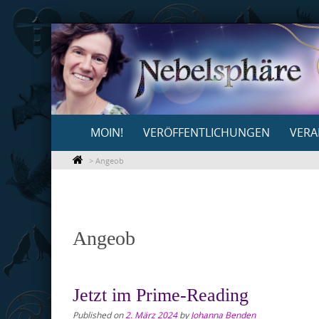
Skip
to
content
Skip
MOIN!
VERÖFFENTLICHUNGEN
VERA
to
content
>
Angeob
Angeob
Jetzt im Prime-Reading
Published on
2. März 2024
by
Johanna Benden